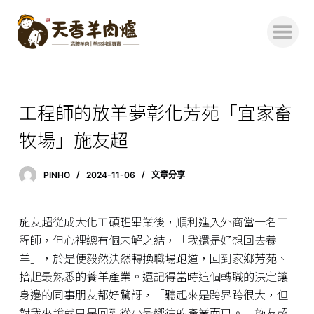
跳
至
主
要
內
容
工程師的放羊夢彰化芳苑「宜家畜
牧場」施友超
PINHO
2024-11-06
文章分享
施友超從成大化工碩班畢業後，順利進入外商當一名工
程師，但心裡總有個未解之結，「我還是好想回去養
羊」，於是便毅然決然轉換職場跑道，回到家鄉芳苑、
拾起最熟悉的養羊產業。還記得當時這個轉職的決定讓
身邊的同事朋友都好驚訝，「聽起來是跨界跨很大，但
對我來說就只是回到從小最嚮往的產業而已。」施友超