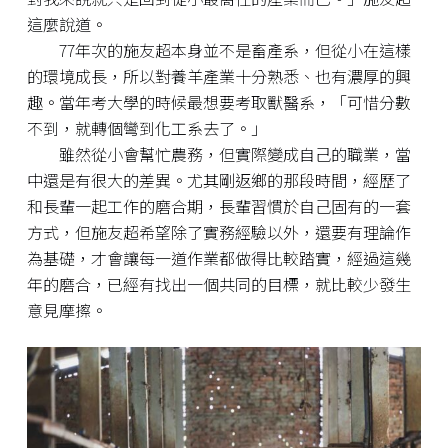
這麼說道。
77年次的施友超本身並不是畜產系，但從小在這樣
的環境成長，所以對養羊產業十分熟悉、也有濃厚的興
趣。當年考大學的時候最想要考取獸醫系，「可惜分數
不到，就轉個彎到化工系去了。」
雖然從小會幫忙農務，但實際變成自己的職業，當
中還是有很大的差異。尤其剛返鄉的那段時間，經歷了
和長輩一起工作的磨合期，長輩習慣於自己固有的一套
方式，但施友超希望除了實務經驗以外，還要有理論作
為基礎，才會讓每一道作業都做得比較踏實，經過這幾
年的磨合，已經有找出一個共同的目標，就比較少發生
意見摩擦。