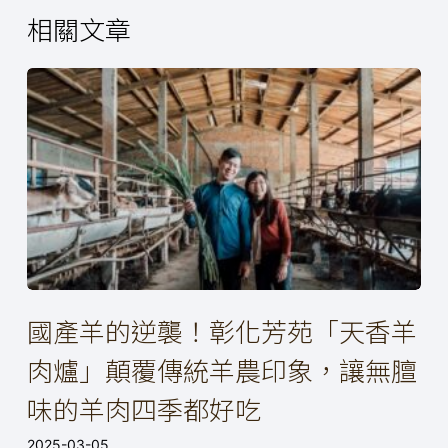
相關文章
國產羊的逆襲！彰化芳苑「天香羊
肉爐」顛覆傳統羊農印象，讓無膻
味的羊肉四季都好吃
2025-03-05