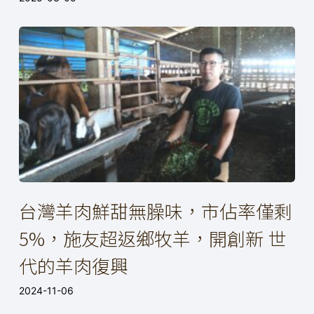
台灣羊肉鮮甜無臊味，市佔率僅剩
5%，施友超返鄉牧羊，開創新 世
代的羊肉復興
2024-11-06