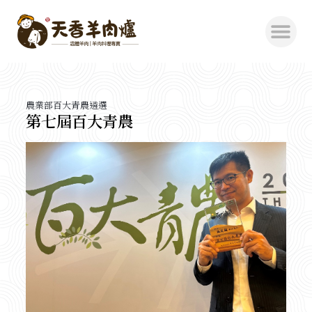
跳
至
主
要
內
農業部百大青農遴選
容
第七屆百大青農