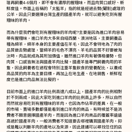
理再飼養4-6個月，即不會有濃厚的腥羶味，而且肉質口感好、新
鮮度佳。市面上俗稱的「太監羊」指的就是經過去勢(閹割)處理的
公羊，因此只要選擇台灣生產的國產羊肉，就可以避免吃到有腥
羶味的羊肉。
而為什麼我們會吃到有腥羶味的羊肉呢?主要是因為進口羊肉容易
帶有腥羶味，進口羊肉大多來自紐西蘭、澳洲地區，主要飼養品
種為綿羊，綿羊本身的主要產值在羊毛，因此不會特地為了肉的
品質做去勢處理，當綿羊的毛色不漂亮、羊毛的品質不好要被淘
汰時，肉品就成為其附加價值，雖然進口羊肉有著價格優勢，但
肉質、口感皆無法與國產羊肉比擬。國產羊是專門飼養肉用的羊
隻，因此飼養者在過程會特別注重羊隻飲食的營養配比，以養成
高品質的肉羊為主要目標，再加上在地生產、在地銷售，新鮮程
度也是進口肉品無法比擬的。
目前市面上的進口羊肉比例高達八成以上，國產羊肉的比例相對
於不到兩成，因此大家吃到進口羊肉的比例高上許多，所以自然
而然就容易吃到有腥羶味的羊肉，也因為市佔率的差異，在一般
的市場、賣場多數都僅能看到進口羊肉的商品，有時候並不是消
費者不願意選擇國產羊肉，而是因為進口羊肉商品的覆蓋率遠遠
高過於國產羊肉，一般消費者不知道要去哪裡購買國產羊肉，抑
或是難以判斷羊肉的產地以及來源，因此建議可以尋找信任的店