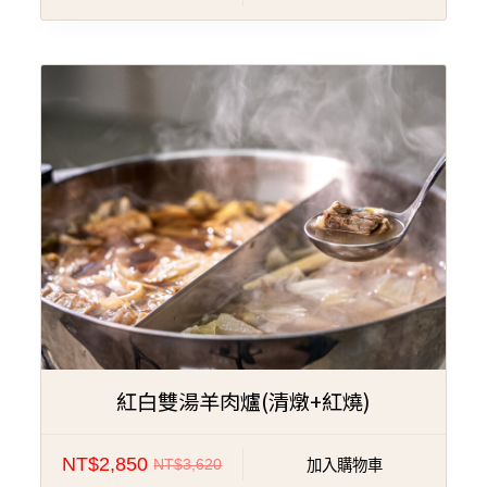
特價!
紅白雙湯羊肉爐(清燉+紅燒)
NT$
2,850
NT$
3,620
加入購物車