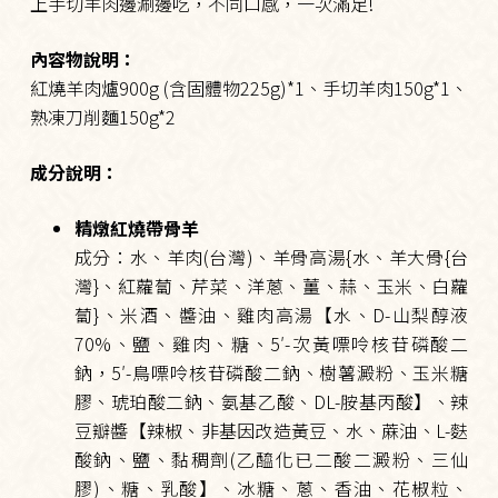
上手切羊肉邊涮邊吃，不同口感，一次滿足!
內容物說明：
紅燒羊肉爐900g (含固體物225g)*1、手切羊肉150g*1、
熟凍刀削麵150g*2
成分說明：
精燉紅燒帶骨羊
成分：水、羊肉(台灣)、羊骨高湯{水、羊大骨{台
灣}、紅蘿蔔、芹菜、洋蔥、薑、蒜、玉米、白蘿
蔔}、米酒、醬油、雞肉高湯【水、D-山梨醇液
70%、鹽、雞肉、糖、5′-次黃嘌呤核苷磷酸二
鈉，5′-鳥嘌呤核苷磷酸二鈉、樹薯澱粉、玉米糖
膠、琥珀酸二鈉、氨基乙酸、DL-胺基丙酸】、辣
豆瓣醬【辣椒、非基因改造黃豆、水、蔴油、L-麩
酸鈉、鹽、黏稠劑(乙醯化已二酸二澱粉、三仙
膠)、糖、乳酸】、冰糖、蔥、香油、花椒粒、