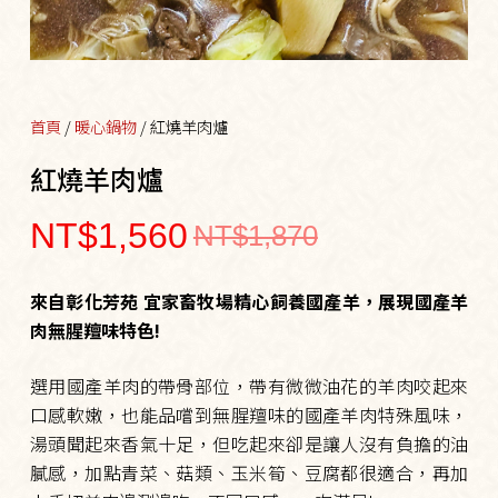
首頁
/
暖心鍋物
/ 紅燒羊肉爐
紅燒羊肉爐
NT$
1,560
NT$
1,870
來自彰化芳苑 宜家畜牧場精心飼養國產羊，展現國產羊
肉無腥羶味特色!
選用國產羊肉的帶骨部位，帶有微微油花的羊肉咬起來
口感軟嫩，也能品嚐到無腥羶味的國產羊肉特殊風味，
湯頭聞起來香氣十足，但吃起來卻是讓人沒有負擔的油
膩感，加點青菜、菇類、玉米筍、豆腐都很適合，再加